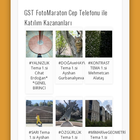
GST FotoMaraton Cep Telefonu ile
Katılım Kazananları
#YALNIZLIK
#DOĞAveHAYVAN
#KONTRAST
Tema 1.si
Tema 1.si
TEMA 1.si
Cihat
Ayshan
Mehmetcan
Erdoğan*
Gurbanaliyeva
Alataş
*GENEL
BİRİNCİ
#SARI Tema
#ÖZGÜRLÜK
#MİMARİveGEOMETRİ
1.si Ayshan
Tema 1.si
Tema 1.si